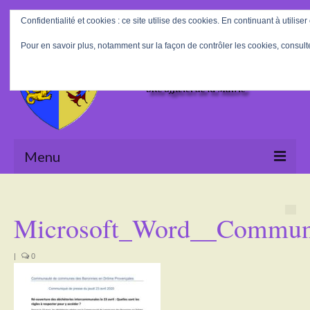
Rechercher
Confidentialité et cookies : ce site utilise des cookies. En continuant à utiliser
:
Pour en savoir plus, notamment sur la façon de contrôler les cookies, consult
Menu
Accueil
Microsoft_Word__Commun
La Mairie
Le village
|
0
Tourisme
Actualités