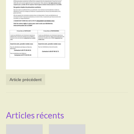
Activités
Poésie
Contact
Heures d’ouverture
Démarches administratives
CONSEILLER NUMERIQUE
Article précédent
Infos utiles
Salle polyvalente
Service des eaux
Articles récents
L’école
Environnement