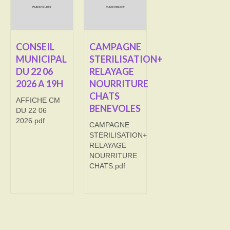
Transport
Cimetière
CONSEIL
CAMPAGNE
MUNICIPAL
STERILISATION+
Culte
DU 22 06
RELAYAGE
2026 A 19H
NOURRITURE
Correspondants de presse
CHATS
AFFICHE CM
LE BRULAGE DES VEGETAUX
BENEVOLES
DU 22 06
2026.pdf
CAMPAGNE
DECHETS VERTS
STERILISATION+
RELAYAGE
NOURRITURE
CHATS.pdf