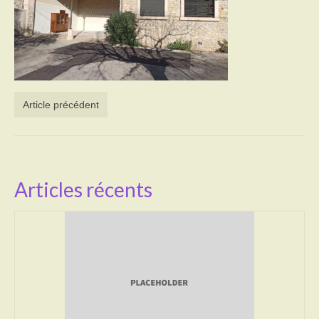
Activités
Poésie
Contact
Article précédent
Heures d’ouverture
Démarches administratives
CONSEILLER NUMERIQUE
Articles récents
Infos utiles
Salle polyvalente
Service des eaux
L’école
Environnement