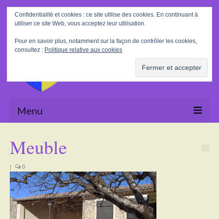
Rechercher
Confidentialité et cookies : ce site utilise des cookies. En continuant à
:
utiliser ce site Web, vous acceptez leur utilisation.
Pour en savoir plus, notamment sur la façon de contrôler les cookies,
consultez :
Politique relative aux cookies
Menu
Accueil
Meuble
La Mairie
|
0
Le village
Tourisme
Actualités