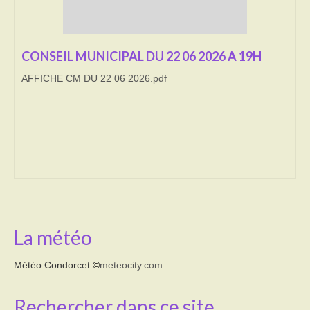
Transport
CONSEIL MUNICIPAL DU 22 06 2026 A 19H
Cimetière
AFFICHE CM DU 22 06 2026.pdf
Culte
Correspondants de presse
LE BRULAGE DES VEGETAUX
DECHETS VERTS
La météo
Météo Condorcet
©
meteocity.com
Rechercher dans ce site