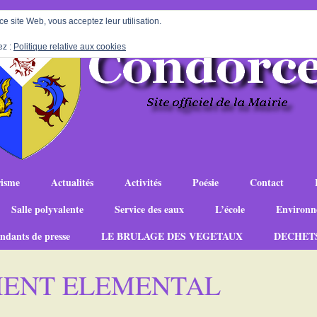
 ce site Web, vous acceptez leur utilisation.
ez :
Politique relative aux cookies
isme
Actualités
Activités
Poésie
Contact
Salle polyvalente
Service des eaux
L’école
Environn
ndants de presse
LE BRULAGE DES VEGETAUX
DECHET
MENT ELEMENTAL