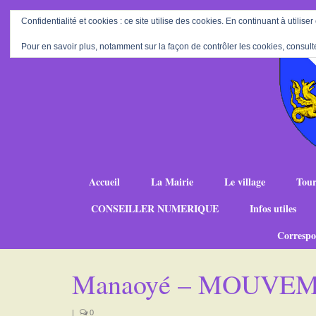
Confidentialité et cookies : ce site utilise des cookies. En continuant à utiliser
Pour en savoir plus, notamment sur la façon de contrôler les cookies, consult
Accueil
La Mairie
Le village
Tour
CONSEILLER NUMERIQUE
Infos utiles
Correspo
Manaoyé – MOUVE
|
0