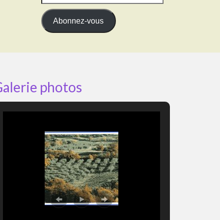
e-
mail
Abonnez-vous
alerie photos