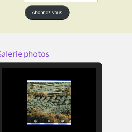
e-
mail
Abonnez-vous
alerie photos