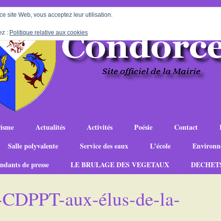
 ce site Web, vous acceptez leur utilisation.
ez :
Politique relative aux cookies
isme
Actualités
Activités
Poésie
Contact
Salle polyvalente
Service des eaux
L’école
Environn
ndants de presse
LE BRULAGE DES VEGETAUX
DECHET
a-CDPPT-aux-élus-de-la-