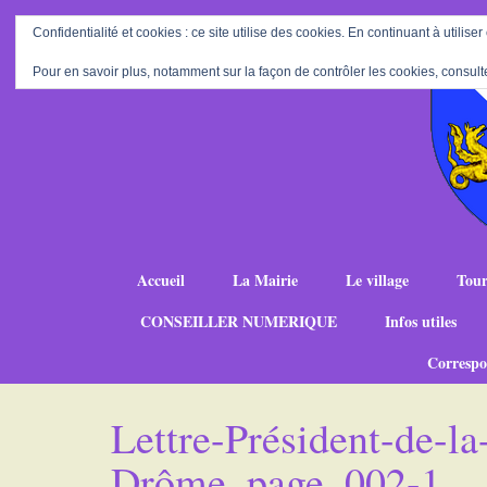
Confidentialité et cookies : ce site utilise des cookies. En continuant à utiliser
Pour en savoir plus, notamment sur la façon de contrôler les cookies, consult
Accueil
La Mairie
Le village
Tour
CONSEILLER NUMERIQUE
Infos utiles
Correspo
Lettre-Président-de-l
Drôme_page_002-1