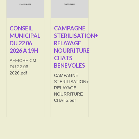
Transport
Cimetière
CONSEIL
CAMPAGNE
MUNICIPAL
STERILISATION+
Culte
DU 22 06
RELAYAGE
2026 A 19H
NOURRITURE
Correspondants de presse
CHATS
AFFICHE CM
LE BRULAGE DES VEGETAUX
BENEVOLES
DU 22 06
2026.pdf
CAMPAGNE
DECHETS VERTS
STERILISATION+
RELAYAGE
NOURRITURE
CHATS.pdf