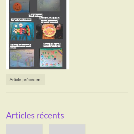
Activités
Poésie
Contact
Heures d’ouverture
Démarches administratives
CONSEILLER NUMERIQUE
Article précédent
Infos utiles
Salle polyvalente
Service des eaux
Articles récents
L’école
Environnement