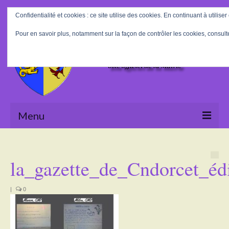
Rechercher
Confidentialité et cookies : ce site utilise des cookies. En continuant à utiliser
:
Pour en savoir plus, notamment sur la façon de contrôler les cookies, consult
Menu
Accueil
la_gazette_de_Cndorcet_éd
La Mairie
Le village
|
0
Tourisme
Actualités