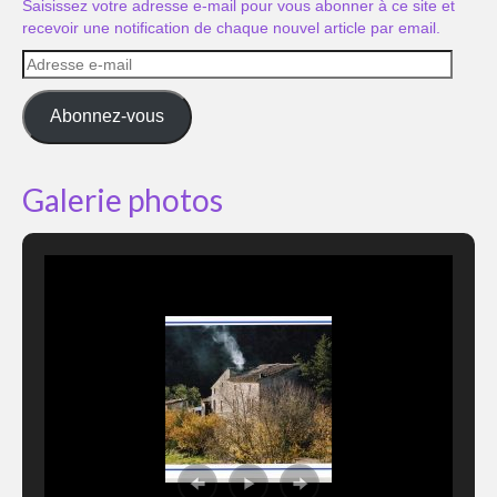
Saisissez votre adresse e-mail pour vous abonner à ce site et
recevoir une notification de chaque nouvel article par email.
Adresse
e-
mail
Abonnez-vous
Galerie photos