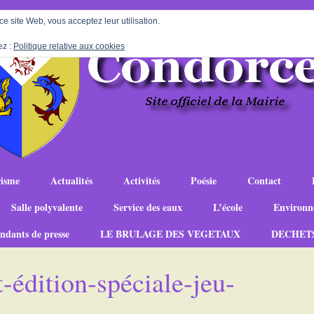
 ce site Web, vous acceptez leur utilisation.
ez :
Politique relative aux cookies
isme
Actualités
Activités
Poésie
Contact
Salle polyvalente
Service des eaux
L’école
Environn
ndants de presse
LE BRULAGE DES VEGETAUX
DECHET
-édition-spéciale-jeu-