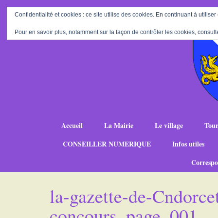
Confidentialité et cookies : ce site utilise des cookies. En continuant à utiliser
Pour en savoir plus, notamment sur la façon de contrôler les cookies, consult
Accueil
La Mairie
Le village
Tour
CONSEILLER NUMERIQUE
Infos utiles
Correspo
la-gazette-de-Cndorcet
concours_page_001