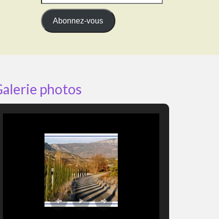
e-
mail
Abonnez-vous
alerie photos