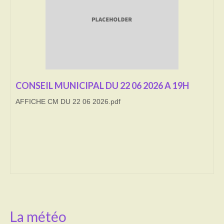
Transport
Cimetière
Culte
Correspondants de presse
CONSEIL MUNICIPAL DU 22 06 2026 A 19H
AFFICHE CM DU 22 06 2026.pdf
LE BRULAGE DES VEGETAUX
DECHETS VERTS
La météo