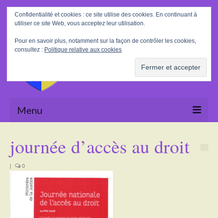
Rechercher
Confidentialité et cookies : ce site utilise des cookies. En continuant à
:
utiliser ce site Web, vous acceptez leur utilisation.
Pour en savoir plus, notamment sur la façon de contrôler les cookies,
consultez :
Politique relative aux cookies
Menu
Accueil
journée d’accès au droit
La Mairie
|
0
Le village
Tourisme
Actualités