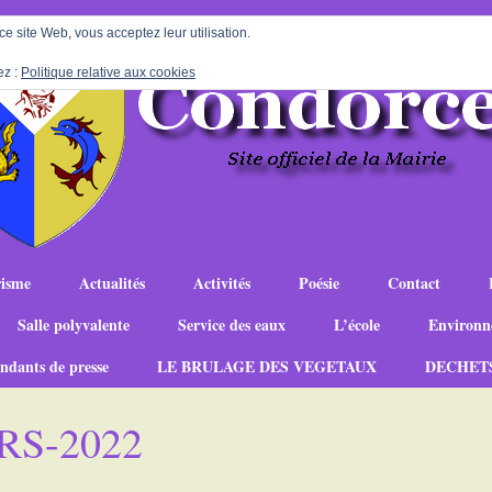
 ce site Web, vous acceptez leur utilisation.
ez :
Politique relative aux cookies
isme
Actualités
Activités
Poésie
Contact
Salle polyvalente
Service des eaux
L’école
Environn
ndants de presse
LE BRULAGE DES VEGETAUX
DECHET
RS-2022