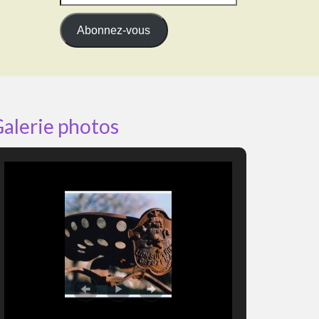
e-
mail
Abonnez-vous
alerie photos