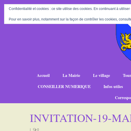
Confidentialité et cookies : ce site utilise des cookies. En continuant à utiliser
Pour en savoir plus, notamment sur la façon de contrôler les cookies, consult
Accueil
La Mairie
Le village
Tour
CONSEILLER NUMERIQUE
Infos utiles
Correspo
INVITATION-19-MA
|
0