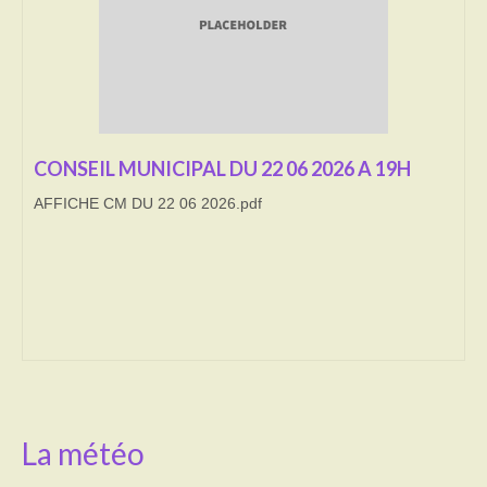
Transport
Cimetière
Culte
CONSEIL MUNICIPAL DU 22 06 2026 A 19H
Correspondants de presse
AFFICHE CM DU 22 06 2026.pdf
LE BRULAGE DES VEGETAUX
DECHETS VERTS
La météo