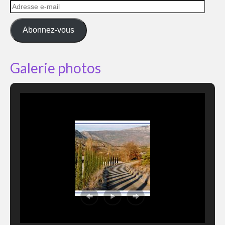
Adresse
e-
mail
Abonnez-vous
Galerie photos