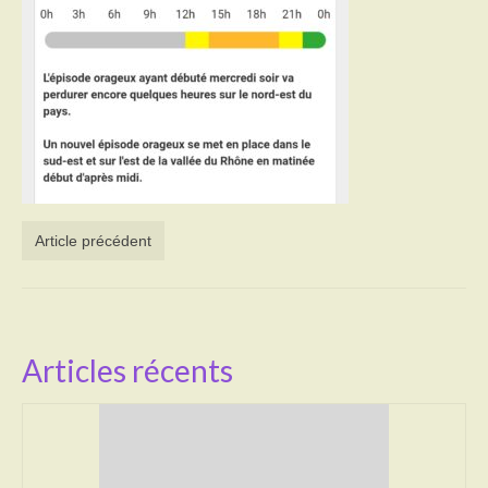
Activités
Poésie
Contact
Heures d’ouverture
Démarches administratives
Article précédent
CONSEILLER NUMERIQUE
Infos utiles
Salle polyvalente
Articles récents
Service des eaux
L’école
Environnement