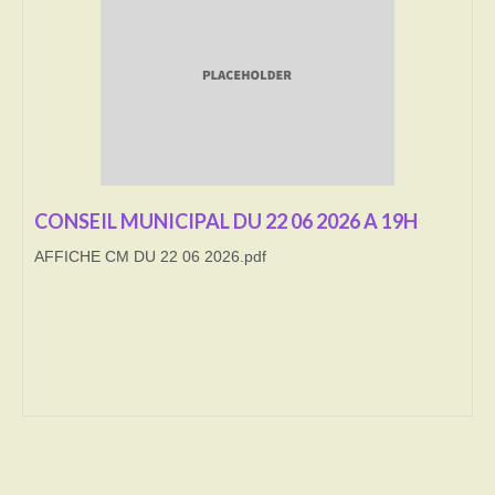
Transport
Cimetière
Culte
Correspondants de presse
CONSEIL MUNICIPAL DU 22 06 2026 A 19H
LE BRULAGE DES VEGETAUX
AFFICHE CM DU 22 06 2026.pdf
DECHETS VERTS