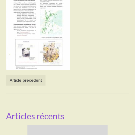
Activités
Poésie
Contact
Heures d’ouverture
Démarches administratives
CONSEILLER NUMERIQUE
Article précédent
Infos utiles
Salle polyvalente
Service des eaux
Articles récents
L’école
Environnement