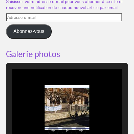
Saisissez votre adresse e-mail pour vous abonner à ce site et
recevoir une notification de chaque nouvel article par email.
Adresse
e-
mail
Abonnez-vous
Galerie photos