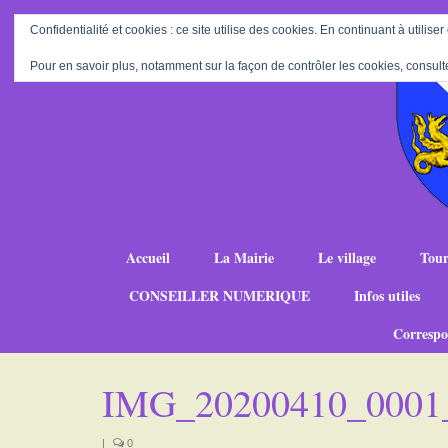
Confidentialité et cookies : ce site utilise des cookies. En continuant à utiliser
Pour en savoir plus, notamment sur la façon de contrôler les cookies, consult
Accueil
La Mairie
Le village
Tour
CONSEILLER NUMERIQUE
Infos utiles
Correspo
IMG_20200410_0001
|
0