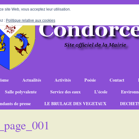
 ce site Web, vous acceptez leur utilisation.
ez :
Politique relative aux cookies
isme
Actualités
Activités
Poésie
Contact
Salle polyvalente
Service des eaux
L’école
Environn
ndants de presse
LE BRULAGE DES VEGETAUX
DECHET
_page_001