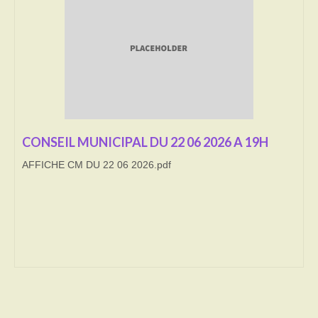
Transport
Cimetière
Culte
Correspondants de presse
CONSEIL MUNICIPAL DU 22 06 2026 A 19H
LE BRULAGE DES VEGETAUX
AFFICHE CM DU 22 06 2026.pdf
DECHETS VERTS