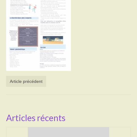
Activités
Poésie
Contact
Heures d’ouverture
Démarches administratives
CONSEILLER NUMERIQUE
Article précédent
Infos utiles
Salle polyvalente
Service des eaux
Articles récents
L’école
Environnement