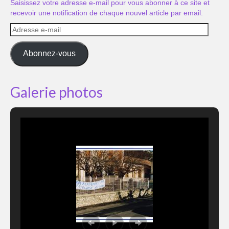
Saisissez votre adresse e-mail pour vous abonner à ce site et
recevoir une notification de chaque nouvel article par email.
Adresse
e-
mail
Abonnez-vous
Galerie photos