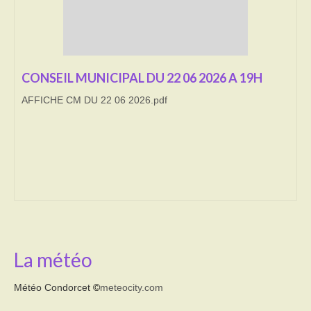
Transport
Cimetière
CONSEIL MUNICIPAL DU 22 06 2026 A 19H
Culte
AFFICHE CM DU 22 06 2026.pdf
Correspondants de presse
LE BRULAGE DES VEGETAUX
DECHETS VERTS
La météo
Météo Condorcet
©
meteocity.com