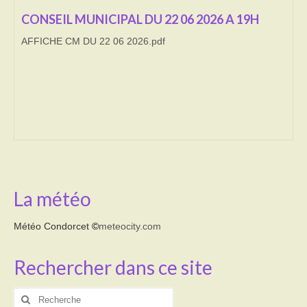
CONSEIL MUNICIPAL DU 22 06 2026 A 19H
Transport
AFFICHE CM DU 22 06 2026.pdf
Cimetière
Culte
Correspondants de presse
LE BRULAGE DES VEGETAUX
DECHETS VERTS
La météo
Météo Condorcet
©
meteocity.com
Rechercher dans ce site
Rechercher