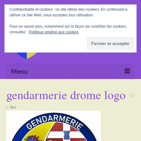
Rechercher
Confidentialité et cookies : ce site utilise des cookies. En continuant à
:
utiliser ce site Web, vous acceptez leur utilisation.
Pour en savoir plus, notamment sur la façon de contrôler les cookies,
consultez :
Politique relative aux cookies
Menu
Accueil
gendarmerie drome logo
La Mairie
|
0
Le village
Tourisme
Actualités