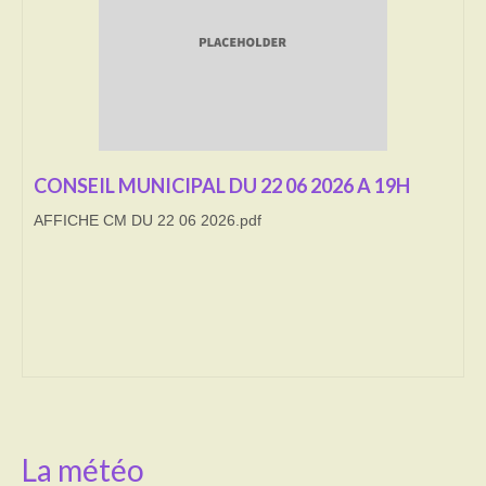
Transport
Cimetière
Culte
Correspondants de presse
CONSEIL MUNICIPAL DU 22 06 2026 A 19H
AFFICHE CM DU 22 06 2026.pdf
LE BRULAGE DES VEGETAUX
DECHETS VERTS
La météo