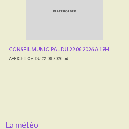
Transport
Cimetière
Culte
Correspondants de presse
CONSEIL MUNICIPAL DU 22 06 2026 A 19H
AFFICHE CM DU 22 06 2026.pdf
LE BRULAGE DES VEGETAUX
DECHETS VERTS
La météo