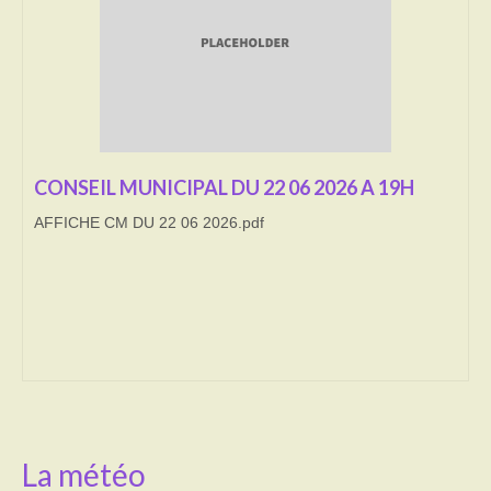
Transport
Cimetière
Culte
Correspondants de presse
CONSEIL MUNICIPAL DU 22 06 2026 A 19H
AFFICHE CM DU 22 06 2026.pdf
LE BRULAGE DES VEGETAUX
DECHETS VERTS
La météo