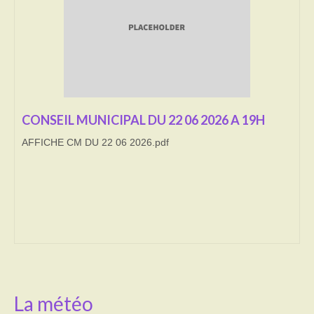
Transport
Cimetière
Culte
Correspondants de presse
CONSEIL MUNICIPAL DU 22 06 2026 A 19H
AFFICHE CM DU 22 06 2026.pdf
LE BRULAGE DES VEGETAUX
DECHETS VERTS
La météo