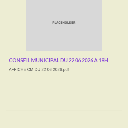
Transport
Cimetière
Culte
Correspondants de presse
LE BRULAGE DES VEGETAUX
CONSEIL MUNICIPAL DU 22 06 2026 A 19H
AFFICHE CM DU 22 06 2026.pdf
DECHETS VERTS