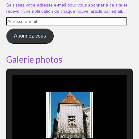
Saisissez votre adresse e-mail pour vous abonner à ce site et
recevoir une notification de chaque nouvel article par email.
Adresse
e-
mail
Abonnez-vous
Galerie photos