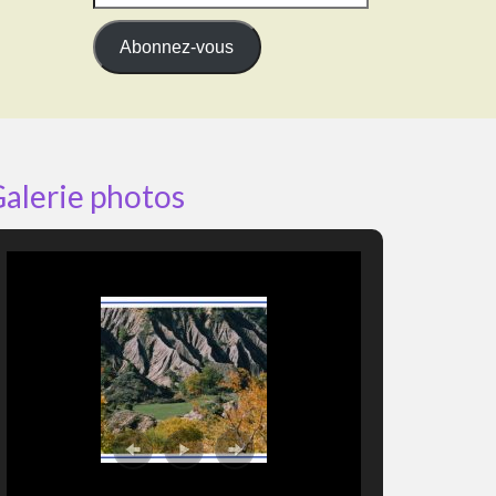
e-
mail
Abonnez-vous
alerie photos