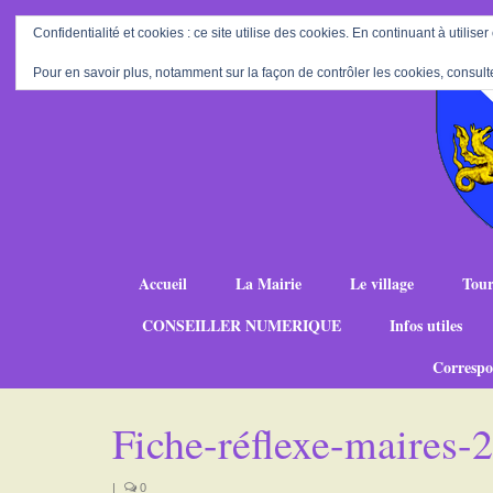
Confidentialité et cookies : ce site utilise des cookies. En continuant à utiliser
Pour en savoir plus, notamment sur la façon de contrôler les cookies, consult
Accueil
La Mairie
Le village
Tour
CONSEILLER NUMERIQUE
Infos utiles
Correspo
Fiche-réflexe-maires
|
0