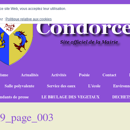
 ce site Web, vous acceptez leur utilisation.
ez :
Politique relative aux cookies
isme
Actualités
Activités
Poésie
Contact
Salle polyvalente
Service des eaux
L’école
Environn
ndants de presse
LE BRULAGE DES VEGETAUX
DECHET
-29_page_003