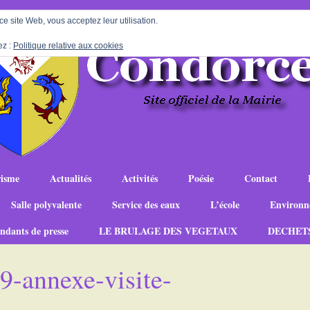
 ce site Web, vous acceptez leur utilisation.
ez :
Politique relative aux cookies
isme
Actualités
Activités
Poésie
Contact
Salle polyvalente
Service des eaux
L’école
Environn
ndants de presse
LE BRULAGE DES VEGETAUX
DECHET
9-annexe-visite-
8