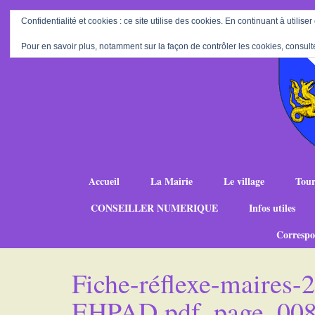
Confidentialité et cookies : ce site utilise des cookies. En continuant à utiliser
Pour en savoir plus, notamment sur la façon de contrôler les cookies, consult
Accueil
La Mairie
Le village
Tour
CONSEILLER NUMERIQUE
Infos utiles
Correspo
Fiche-réflexe-maires-2
EHPAD.pdf_page_00