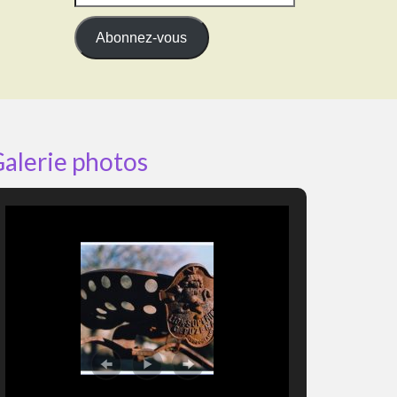
e-
mail
Abonnez-vous
alerie photos