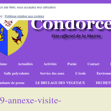
 ce site Web, vous acceptez leur utilisation.
ez :
Politique relative aux cookies
isme
Actualités
Activités
Poésie
Contact
Salle polyvalente
Service des eaux
L’école
Environn
ndants de presse
LE BRULAGE DES VEGETAUX
DECHET
9-annexe-visite-
3