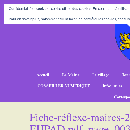
Confidentialité et cookies : ce site utilise des cookies. En continuant à utiliser
Pour en savoir plus, notamment sur la façon de contrôler les cookies, consult
Accueil
La Mairie
Le village
Tour
CONSEILLER NUMERIQUE
Infos utiles
Correspo
Fiche-réflexe-maires-2
EHPAD.pdf_page_00