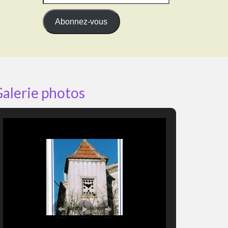
e-
mail
Abonnez-vous
alerie photos