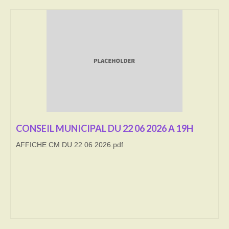
Transport
Cimetière
Culte
Correspondants de presse
LE BRULAGE DES VEGETAUX
DECHETS VERTS
CONSEIL MUNICIPAL DU 22 06 2026 A 19H
AFFICHE CM DU 22 06 2026.pdf