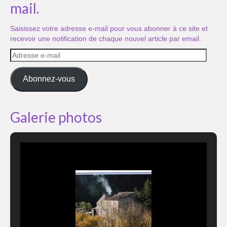
mail.
Saisissez votre adresse e-mail pour vous abonner à ce site et
recevoir une notification de chaque nouvel article par email.
Adresse
e-
mail
Abonnez-vous
Galerie photos