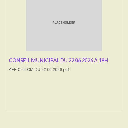
Transport
Cimetière
Culte
Correspondants de presse
LE BRULAGE DES VEGETAUX
CONSEIL MUNICIPAL DU 22 06 2026 A 19H
AFFICHE CM DU 22 06 2026.pdf
DECHETS VERTS