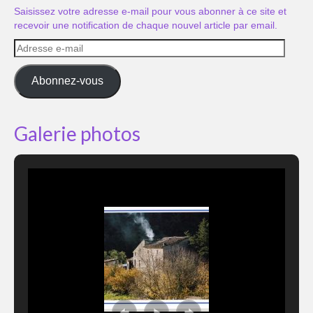
Saisissez votre adresse e-mail pour vous abonner à ce site et
recevoir une notification de chaque nouvel article par email.
Adresse
e-
mail
Abonnez-vous
Galerie photos