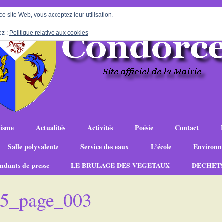
 ce site Web, vous acceptez leur utilisation.
ez :
Politique relative aux cookies
isme
Actualités
Activités
Poésie
Contact
Salle polyvalente
Service des eaux
L’école
Environn
ndants de presse
LE BRULAGE DES VEGETAUX
DECHET
-25_page_003