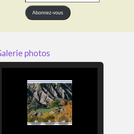
e-
mail
Abonnez-vous
alerie photos