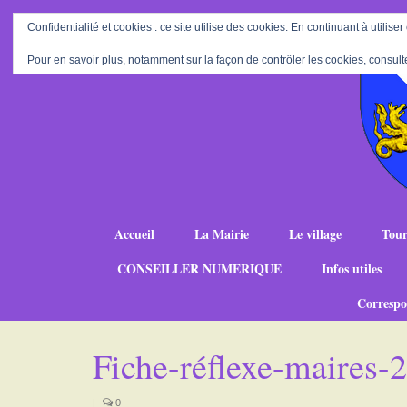
Confidentialité et cookies : ce site utilise des cookies. En continuant à utiliser
Pour en savoir plus, notamment sur la façon de contrôler les cookies, consult
Accueil
La Mairie
Le village
Tour
CONSEILLER NUMERIQUE
Infos utiles
Correspo
Fiche-réflexe-maires
|
0