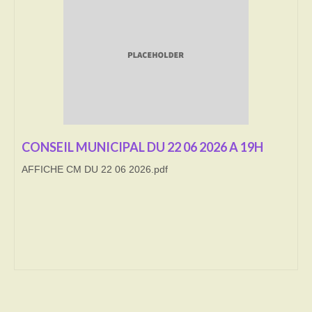
Transport
Cimetière
Culte
Correspondants de presse
LE BRULAGE DES VEGETAUX
CONSEIL MUNICIPAL DU 22 06 2026 A 19H
AFFICHE CM DU 22 06 2026.pdf
DECHETS VERTS