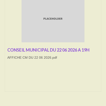
Transport
Cimetière
Culte
Correspondants de presse
LE BRULAGE DES VEGETAUX
CONSEIL MUNICIPAL DU 22 06 2026 A 19H
AFFICHE CM DU 22 06 2026.pdf
DECHETS VERTS