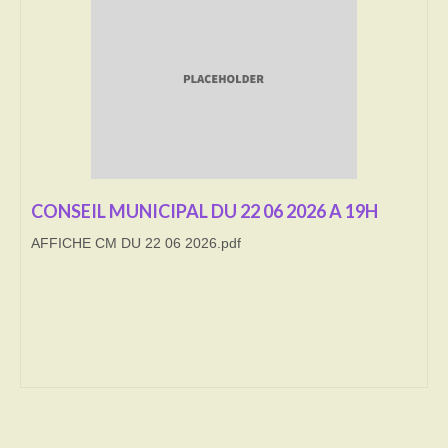
Transport
Cimetière
Culte
Correspondants de presse
LE BRULAGE DES VEGETAUX
CONSEIL MUNICIPAL DU 22 06 2026 A 19H
AFFICHE CM DU 22 06 2026.pdf
DECHETS VERTS