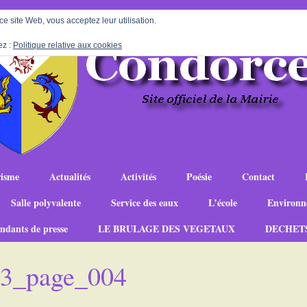
 ce site Web, vous acceptez leur utilisation.
ez :
Politique relative aux cookies
isme
Actualités
Activités
Poésie
Contact
Salle polyvalente
Service des eaux
L’école
Environn
ndants de presse
LE BRULAGE DES VEGETAUX
DECHET
-23_page_004