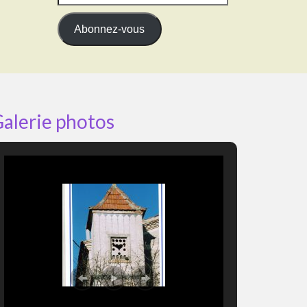
e-
mail
Abonnez-vous
alerie photos