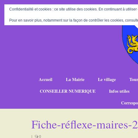
Confidentialité et cookies : ce site utilise des cookies. En continuant à utiliser
Pour en savoir plus, notamment sur la façon de contrôler les cookies, consult
Accueil
La Mairie
Le village
Tour
CONSEILLER NUMERIQUE
Infos utiles
Correspo
Fiche-réflexe-maires
|
0