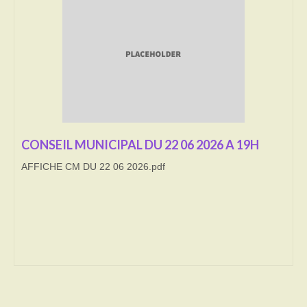
Transport
Cimetière
Culte
Correspondants de presse
LE BRULAGE DES VEGETAUX
CONSEIL MUNICIPAL DU 22 06 2026 A 19H
AFFICHE CM DU 22 06 2026.pdf
DECHETS VERTS