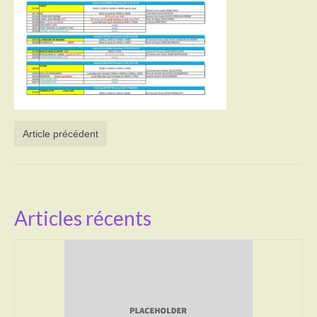
Activités
Poésie
Contact
Heures d’ouverture
Article précédent
Démarches administratives
CONSEILLER NUMERIQUE
Infos utiles
Articles récents
Salle polyvalente
Service des eaux
L’école
Environnement