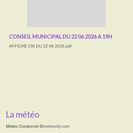
Transport
Cimetière
CONSEIL MUNICIPAL DU 22 06 2026 A 19H
Culte
AFFICHE CM DU 22 06 2026.pdf
Correspondants de presse
LE BRULAGE DES VEGETAUX
DECHETS VERTS
La météo
Météo Condorcet
©
meteocity.com