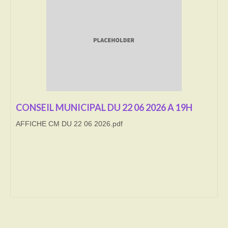
Transport
Cimetière
Culte
Correspondants de presse
LE BRULAGE DES VEGETAUX
CONSEIL MUNICIPAL DU 22 06 2026 A 19H
AFFICHE CM DU 22 06 2026.pdf
DECHETS VERTS