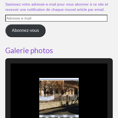
Saisissez votre adresse e-mail pour vous abonner à ce site et
recevoir une notification de chaque nouvel article par email.
Adresse
e-
mail
Abonnez-vous
Galerie photos