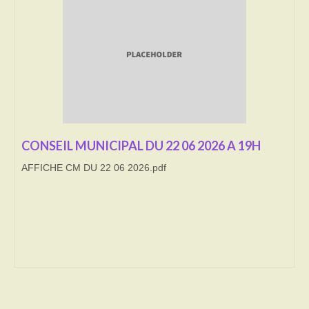
Transport
Cimetière
Culte
Correspondants de presse
LE BRULAGE DES VEGETAUX
CONSEIL MUNICIPAL DU 22 06 2026 A 19H
AFFICHE CM DU 22 06 2026.pdf
DECHETS VERTS