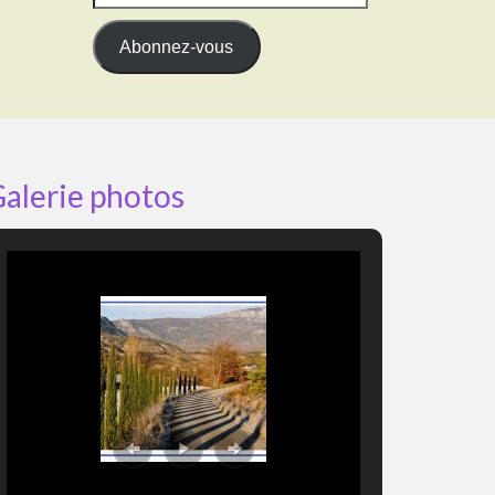
e-
mail
Abonnez-vous
alerie photos