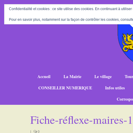
Confidentialité et cookies : ce site utilise des cookies. En continuant à utiliser
Pour en savoir plus, notamment sur la façon de contrôler les cookies, consult
Accueil
La Mairie
Le village
Tour
CONSEILLER NUMERIQUE
Infos utiles
Correspo
Fiche-réflexe-maires
|
0