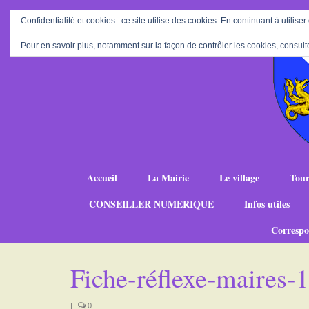
Confidentialité et cookies : ce site utilise des cookies. En continuant à utiliser
Pour en savoir plus, notamment sur la façon de contrôler les cookies, consult
Accueil
La Mairie
Le village
Tour
CONSEILLER NUMERIQUE
Infos utiles
Correspo
Fiche-réflexe-maires
|
0