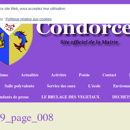
 ce site Web, vous acceptez leur utilisation.
ez :
Politique relative aux cookies
isme
Actualités
Activités
Poésie
Contact
Salle polyvalente
Service des eaux
L’école
Environn
ndants de presse
LE BRULAGE DES VEGETAUX
DECHET
-19_page_008