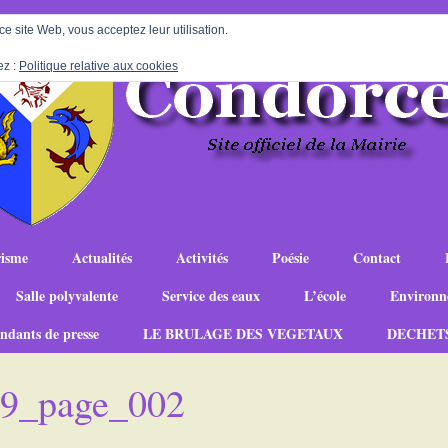
 ce site Web, vous acceptez leur utilisation.
ez :
Politique relative aux cookies
isme
Actualités
Activités
Poésie
Contact
Salle polyvalente
Service des eaux
L’école
Environn
ndants de presse
LE BRULAGE DES VEGETAUX
DECHET
-19_page_002