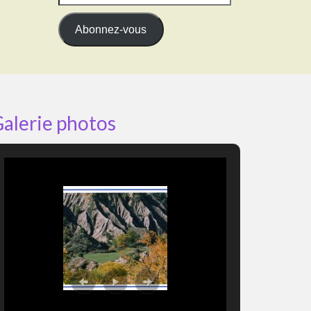
e-
mail
Abonnez-vous
alerie photos