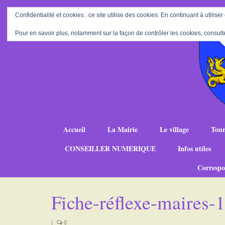
Confidentialité et cookies : ce site utilise des cookies. En continuant à utiliser
Pour en savoir plus, notamment sur la façon de contrôler les cookies, consult
Accueil
La Mairie
Le village
Tour
CONSEILLER NUMERIQUE
Infos utiles
Correspo
Fiche-réflexe-maires
|
0