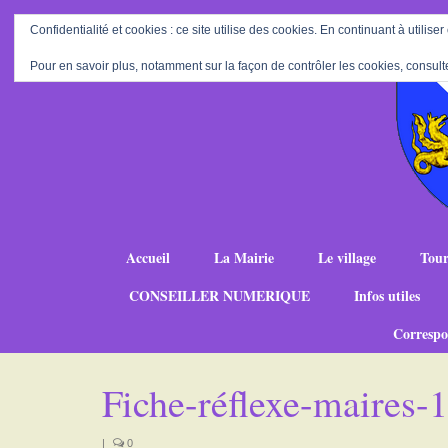
Confidentialité et cookies : ce site utilise des cookies. En continuant à utiliser
Pour en savoir plus, notamment sur la façon de contrôler les cookies, consult
Accueil
La Mairie
Le village
Tour
CONSEILLER NUMERIQUE
Infos utiles
Correspo
Fiche-réflexe-maires
|
0