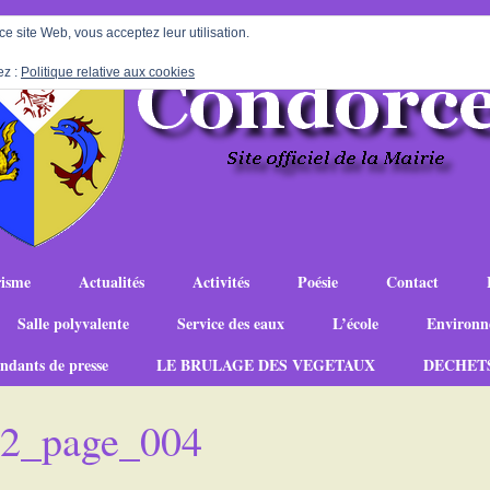
 ce site Web, vous acceptez leur utilisation.
ez :
Politique relative aux cookies
isme
Actualités
Activités
Poésie
Contact
Salle polyvalente
Service des eaux
L’école
Environn
ndants de presse
LE BRULAGE DES VEGETAUX
DECHET
-12_page_004