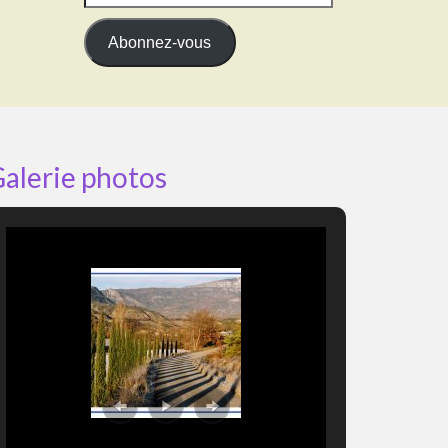
e-
mail
Abonnez-vous
alerie photos