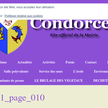
 ce site Web, vous acceptez leur utilisation.
ez :
Politique relative aux cookies
isme
Actualités
Activités
Poésie
Contact
Salle polyvalente
Service des eaux
L’école
Environn
ndants de presse
LE BRULAGE DES VEGETAUX
DECHET
-11_page_010