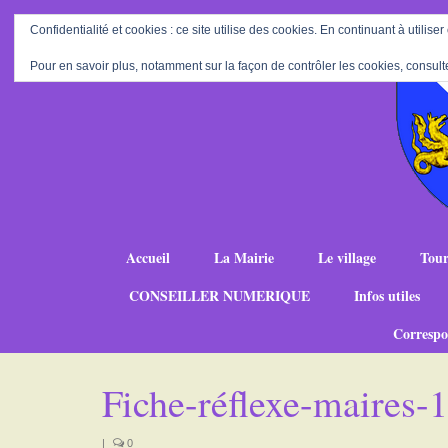
Confidentialité et cookies : ce site utilise des cookies. En continuant à utiliser
Pour en savoir plus, notamment sur la façon de contrôler les cookies, consult
Accueil
La Mairie
Le village
Tour
CONSEILLER NUMERIQUE
Infos utiles
Correspo
Fiche-réflexe-maires
|
0