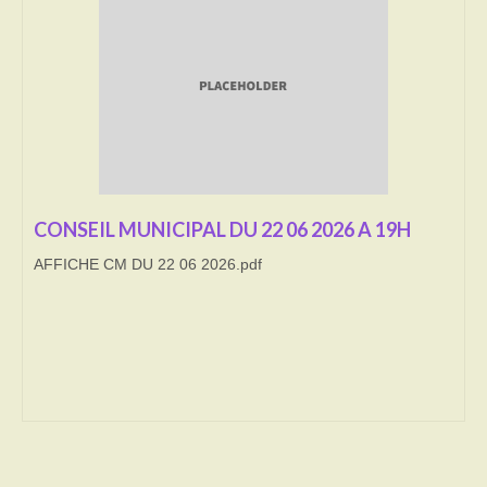
Transport
Cimetière
Culte
Correspondants de presse
LE BRULAGE DES VEGETAUX
CONSEIL MUNICIPAL DU 22 06 2026 A 19H
AFFICHE CM DU 22 06 2026.pdf
DECHETS VERTS