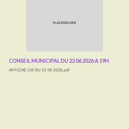
Transport
Cimetière
Culte
Correspondants de presse
LE BRULAGE DES VEGETAUX
CONSEIL MUNICIPAL DU 22 06 2026 A 19H
AFFICHE CM DU 22 06 2026.pdf
DECHETS VERTS