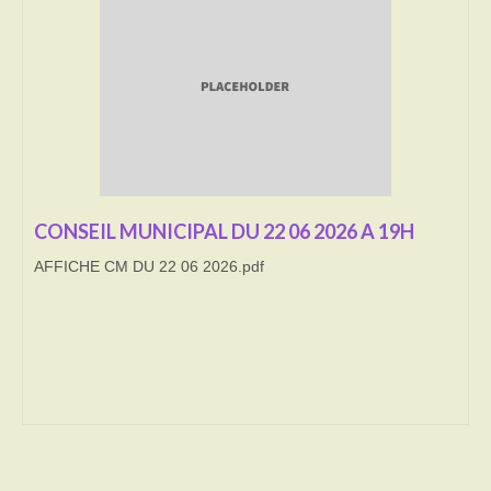
Transport
Cimetière
Culte
Correspondants de presse
LE BRULAGE DES VEGETAUX
CONSEIL MUNICIPAL DU 22 06 2026 A 19H
AFFICHE CM DU 22 06 2026.pdf
DECHETS VERTS