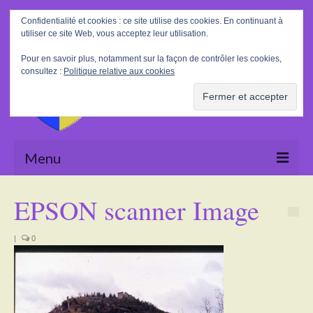
Rechercher
Confidentialité et cookies : ce site utilise des cookies. En continuant à
:
utiliser ce site Web, vous acceptez leur utilisation.
Pour en savoir plus, notamment sur la façon de contrôler les cookies,
consultez :
Politique relative aux cookies
Menu
Accueil
EPSON scanner Image
La Mairie
|
0
Le village
Tourisme
Actualités