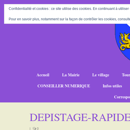
Confidentialité et cookies : ce site utilise des cookies. En continuant à utiliser
Pour en savoir plus, notamment sur la façon de contrôler les cookies, consult
Accueil
La Mairie
Le village
Tour
CONSEILLER NUMERIQUE
Infos utiles
Correspo
DEPISTAGE-RAPID
|
0