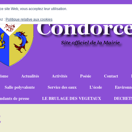
 ce site Web, vous acceptez leur utilisation.
ez :
Politique relative aux cookies
isme
Actualités
Activités
Poésie
Contact
Salle polyvalente
Service des eaux
L’école
Environn
ndants de presse
LE BRULAGE DES VEGETAUX
DECHET
E