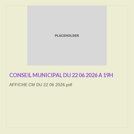
Transport
Cimetière
Culte
Correspondants de presse
LE BRULAGE DES VEGETAUX
DECHETS VERTS
CONSEIL MUNICIPAL DU 22 06 2026 A 19H
AFFICHE CM DU 22 06 2026.pdf