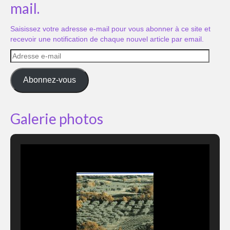
mail.
Saisissez votre adresse e-mail pour vous abonner à ce site et
recevoir une notification de chaque nouvel article par email.
Adresse
e-
mail
Abonnez-vous
Galerie photos