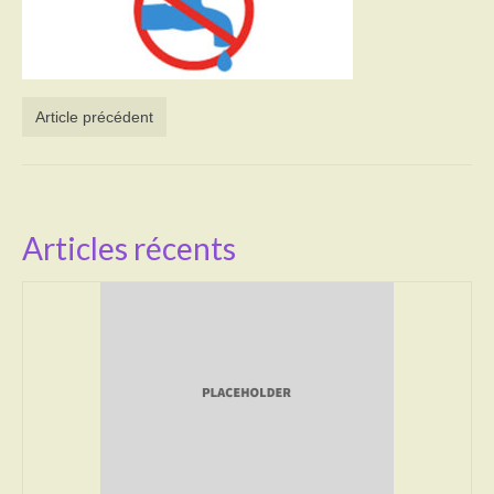
Activités
Poésie
Article précédent
Contact
Heures d’ouverture
Démarches administratives
Articles récents
CONSEILLER NUMERIQUE
Infos utiles
Salle polyvalente
Service des eaux
L’école
Environnement