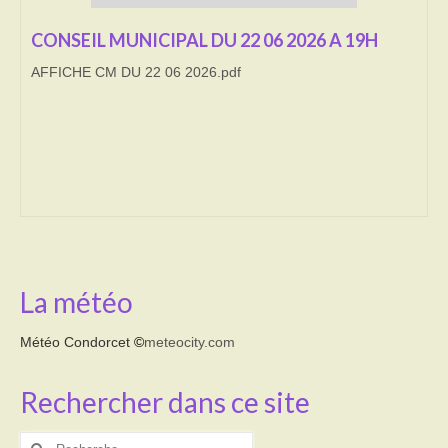
CONSEIL MUNICIPAL DU 22 06 2026 A 19H
Transport
AFFICHE CM DU 22 06 2026.pdf
Cimetière
Culte
Correspondants de presse
LE BRULAGE DES VEGETAUX
DECHETS VERTS
La météo
Météo Condorcet
©
meteocity.com
Rechercher dans ce site
Rechercher