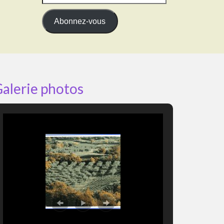
e-
mail
Abonnez-vous
alerie photos