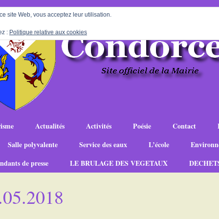
 ce site Web, vous acceptez leur utilisation.
ez :
Politique relative aux cookies
isme
Actualités
Activités
Poésie
Contact
Salle polyvalente
Service des eaux
L’école
Environn
ndants de presse
LE BRULAGE DES VEGETAUX
DECHET
.05.2018