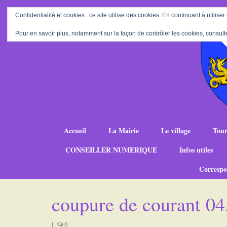
Confidentialité et cookies : ce site utilise des cookies. En continuant à utiliser
Pour en savoir plus, notamment sur la façon de contrôler les cookies, consult
Accueil
La Mairie
Le village
Tour
CONSEILLER NUMERIQUE
Infos utiles
Correspo
coupure de courant 04
|
0