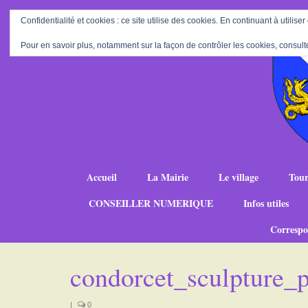
Confidentialité et cookies : ce site utilise des cookies. En continuant à utiliser
Pour en savoir plus, notamment sur la façon de contrôler les cookies, consult
Accueil
La Mairie
Le village
Tour
CONSEILLER NUMERIQUE
Infos utiles
Correspo
condorcet_sculpture_
|
0