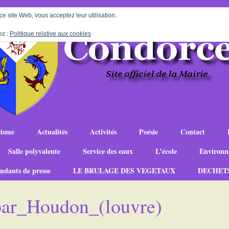
 ce site Web, vous acceptez leur utilisation.
ez :
Politique relative aux cookies
isme
Actualités
Activités
Poésie
Contact
Salle polyvalente
Service des eaux
L’école
Environn
ndants de presse
LE BRULAGE DES VEGETAUX
DECHET
par_Houdon_(louvre)