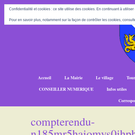
Confidentialité et cookies : ce site utilise des cookies. En continuant à utiliser
Pour en savoir plus, notamment sur la façon de contrôler les cookies, consult
Accueil
La Mairie
Le village
Tour
CONSEILLER NUMERIQUE
Infos utiles
Correspo
compterendu-
n185mr5haiomvs0jhp