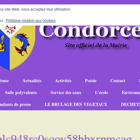
 ce site Web, vous acceptez leur utilisation.
ez :
Politique relative aux cookies
isme
Actualités
Activités
Poésie
Contact
Salle polyvalente
Service des eaux
L’école
Environn
ndants de presse
LE BRULAGE DES VEGETAUX
DECHET
blc948rc0sqov58bbxrpmcag