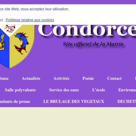
 ce site Web, vous acceptez leur utilisation.
ez :
Politique relative aux cookies
isme
Actualités
Activités
Poésie
Contact
Salle polyvalente
Service des eaux
L’école
Environn
ndants de presse
LE BRULAGE DES VEGETAUX
DECHET