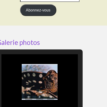
e-
mail
Abonnez-vous
alerie photos