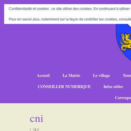
Confidentialité et cookies : ce site utilise des cookies. En continuant à utiliser
Pour en savoir plus, notamment sur la façon de contrôler les cookies, consult
Accueil
La Mairie
Le village
Tour
CONSEILLER NUMERIQUE
Infos utiles
Correspo
cni
|
0