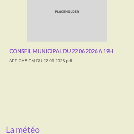
Transport
Cimetière
Culte
Correspondants de presse
CONSEIL MUNICIPAL DU 22 06 2026 A 19H
AFFICHE CM DU 22 06 2026.pdf
LE BRULAGE DES VEGETAUX
DECHETS VERTS
La météo